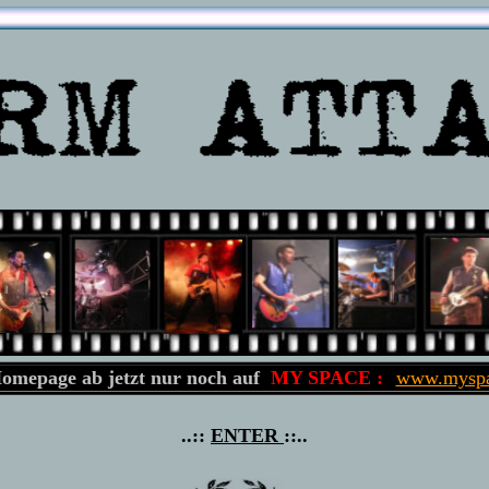
omepage ab jetzt nur noch auf
MY SPACE :
www.myspa
..::
ENTER
::..