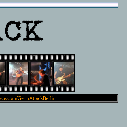
ce.com/GermAttackBerlin